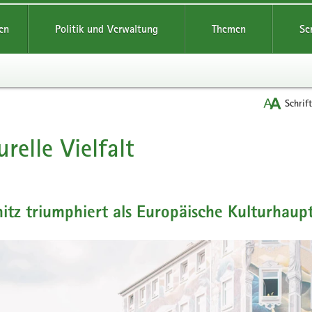
reifende
en
Politik und Verwaltung
Themen
Se
Schrif
urelle Vielfalt
t
tz triumphiert als Europäische Kulturhaup