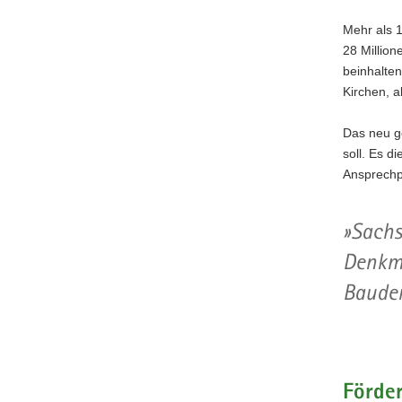
Mehr als 
28 Million
beinhalte
Kirchen, a
Das neu g
soll. Es d
Ansprechpa
Sachs
Denkma
Baude
Förder