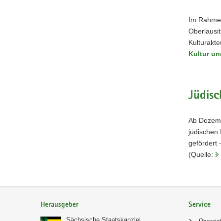
Im Rahmen
Oberlausit
Kulturakte
Kultur u
Jüdisc
Ab Dezemb
jüdischen
gefördert 
(Quelle:
Footer-
Bereich
Herausgeber
Service
Sächsische Staatskanzlei