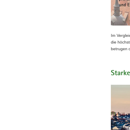
Im Vergle
die höchs
betrugen 
Stark