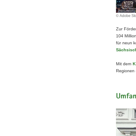
© Adobe Sto
Zur Förder
104 Millio
für neun k
Sächsisch
Mit dem
K
Regionen 
Umfan