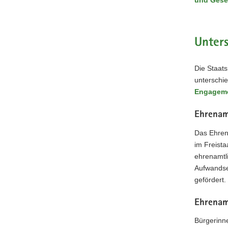
a
v
i
Unter
g
a
Die Staats
t
unterschi
i
Engagem
o
n
Ehrenam
Das Ehren
im Freist
ehrenamtli
Aufwandse
gefördert.
Ehrenam
Bürgerinne