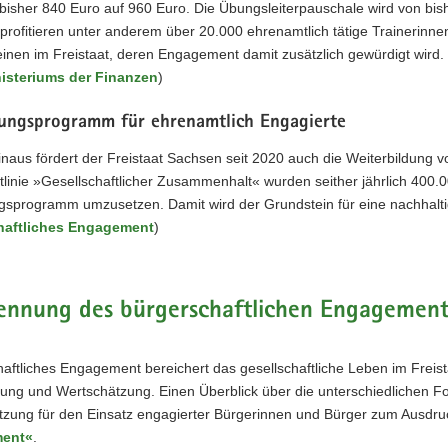
 bisher 840 Euro auf 960 Euro. Die Übungsleiterpauschale wird von bi
rofitieren unter anderem über 20.000 ehrenamtlich tätige Trainerinn
inen im Freistaat, deren Engagement damit zusätzlich gewürdigt wird.
isteriums der Finanzen
)
dungsprogramm für ehrenamtlich Engagierte
inaus fördert der Freistaat Sachsen seit 2020 auch die Weiterbildung
tlinie »Gesellschaftlicher Zusammenhalt« wurden seither jährlich 400.0
gsprogramm umzusetzen. Damit wird der Grundstein für eine nachhaltige
haftliches Engagement
)
ennung des bürgerschaftlichen Engagement
aftliches Engagement bereichert das gesellschaftliche Leben im Frei
ng und Wertschätzung. Einen Überblick über die unterschiedlichen Fo
zung für den Einsatz engagierter Bürgerinnen und Bürger zum Ausdruc
ent«
.