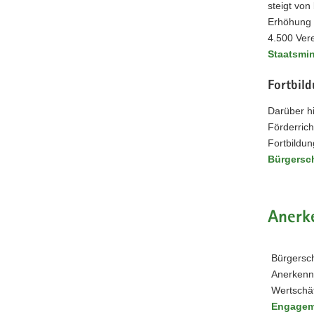
steigt von
Erhöhung p
4.500 Vere
Staatsmin
Fortbil
Darüber h
Förderrich
Fortbildun
Bürgersc
Anerk
Bürgersch
Anerkennu
Wertschät
Engagem