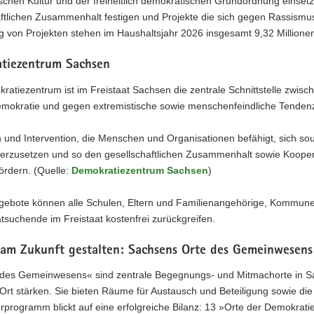
schen Kultur und der freiheitlich demokratischen Grundordnung einse
ftlichen Zusammenhalt festigen und Projekte die sich gegen Rassismus
 von Projekten stehen im Haushaltsjahr 2026 insgesamt 9,32 Millionen
tiezentrum Sachsen
atiezentrum ist im Freistaat Sachsen die zentrale Schnittstelle zwische
emokratie und gegen extremistische sowie menschenfeindliche Tendenze
 und Intervention, die Menschen und Organisationen befähigt, sich s
erzusetzen und so den gesellschaftlichen Zusammenhalt sowie Kooper
fördern. (Quelle:
Demokratiezentrum Sachsen
)
ngebote können alle Schulen, Eltern und Familienangehörige, Kommune
tsuchende im Freistaat kostenfrei zurückgreifen.
am Zukunft gestalten: Sachsens Orte des Gemeinwesen
 des Gemeinwesens« sind zentrale Begegnungs- und Mitmachorte in Sac
 Ort stärken. Sie bieten Räume für Austausch und Beteiligung sowie d
programm blickt auf eine erfolgreiche Bilanz: 13 »Orte der Demokratie