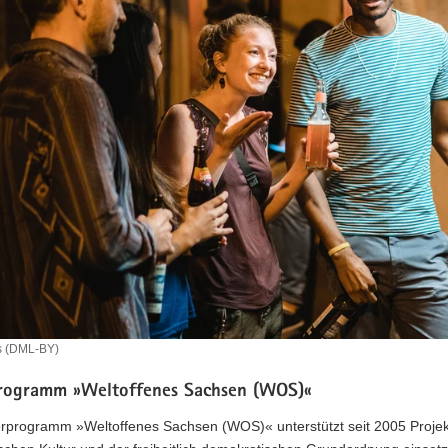
s (DML-BY)
rogramm »Weltoffenes Sachsen (WOS)«
rprogramm »Weltoffenes Sachsen (WOS)« unterstützt seit 2005 Projekte