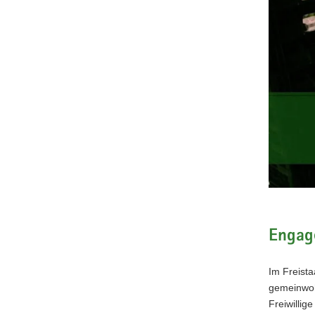
Engage
Im Freista
gemeinwohl
Freiwilli