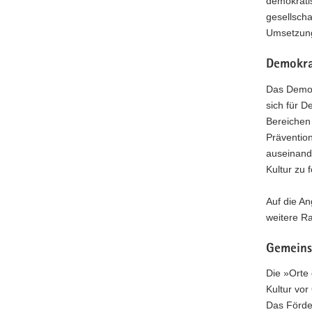
demokrati
gesellscha
Umsetzung
Demokra
Das Demokr
sich für D
Bereichen
Prävention
auseinand
Kultur zu 
Auf die A
weitere Ra
Gemeins
Die »Orte
Kultur vor
Das Förder