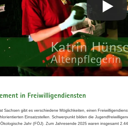
ment in Freiwilligendiensten
at Sachsen gibt es verschiedene Möglichkeiten, einen Freiwilligendienst 
orientierten Einsatzstellen. Schwerpunkt bilden die Jugendfreiwilligend
ge Ökologische Jahr (FÖJ). Zum Jahresende 2025 waren insgesamt 2.44