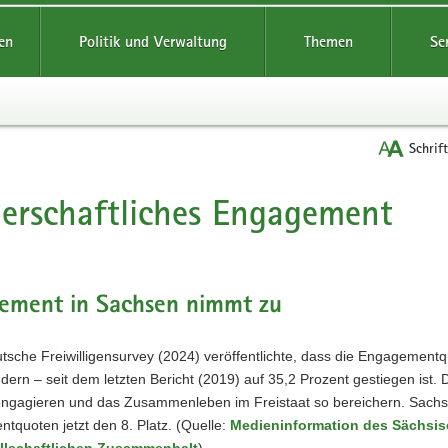
reifende
en
Politik und Verwaltung
Themen
Se
Schrif
erschaftliches Engagement
t
ement in Sachsen nimmt zu
tsche Freiwilligensurvey (2024) veröffentlichte, dass die Engagemen
ern – seit dem letzten Bericht (2019) auf 35,2 Prozent gestiegen ist.
ngagieren und das Zusammenleben im Freistaat so bereichern. Sachse
quoten jetzt den 8. Platz. (Quelle:
Medieninformation des Sächsisc
llschaftlichen Zusammenhalt
)