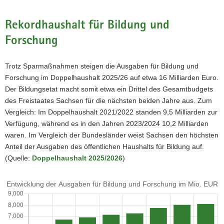
Saarland
Rekordhaushalt für Bildung und
Hessen
Forschung
Niedersachsen
Trotz Sparmaßnahmen steigen die Ausgaben für Bildung und
Rheinland-Pfalz
Forschung im Doppelhaushalt 2025/26 auf etwa 16 Milliarden Euro.
Der Bildungsetat macht somit etwa ein Drittel des Gesamtbudgets
Schleswig-Holstein
des Freistaates Sachsen für die nächsten beiden Jahre aus. Zum
Vergleich: Im Doppelhaushalt 2021/2022 standen 9,5 Milliarden zur
Sachsen-Anhalt
Verfügung, während es in den Jahren 2023/2024 10,2 Milliarden
waren. Im Vergleich der Bundesländer weist Sachsen den höchsten
Berlin
Anteil der Ausgaben des öffentlichen Haushalts für Bildung auf.
(Quelle:
Doppelhaushalt 2025/2026
)
Mecklenburg-Vorpommern
Entwicklung der Ausgaben für Bildung und Forschung in Mio. Euro
Nordrhein-Westfalen
Ist 2019
Brandenburg