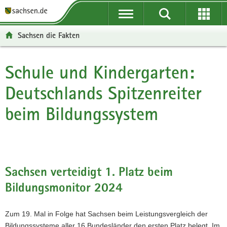
P
P
H
F
o
o
a
o
r
r
u
o
Sachsen die Fakten
t
t
p
t
a
a
t
e
l
l
i
r
Schule und Kindergarten:
Hauptinhalt
ü
n
n
-
Deutschlands Spitzenreiter
b
a
h
B
e
v
a
e
beim Bildungssystem
r
i
l
r
g
g
t
e
r
a
i
e
t
c
i
i
h
f
o
Sachsen verteidigt 1. Platz beim
e
n
Bildungsmonitor 2024
n
d
Zum 19. Mal in Folge hat Sachsen beim Leistungsvergleich der
e
Bildungssysteme aller 16 Bundesländer den ersten Platz belegt. Im
N