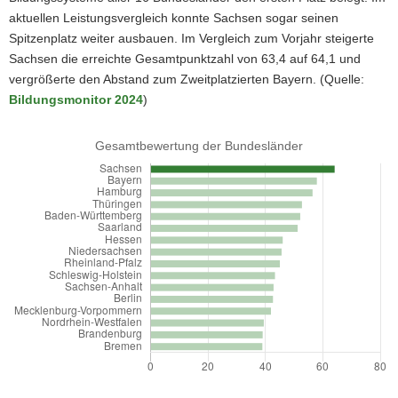
aktuellen Leistungsvergleich konnte Sachsen sogar seinen
a
Spitzenplatz weiter ausbauen. Im Vergleich zum Vorjahr steigerte
v
Sachsen die erreichte Gesamtpunktzahl von 63,4 auf 64,1 und
i
vergrößerte den Abstand zum Zweitplatzierten Bayern. (Quelle:
g
Bildungsmonitor 2024
)
a
t
i
Bundesland
o
n
Sachsen
Bayern
Hamburg
Thüringen
Baden-Württemberg